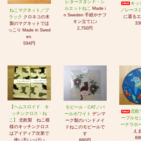
レタースタンド・シ
キッ
ルエットねこ
Made i
／レース
ねこマグネット／ブ
n Sweden 手紙やナフ
に還るエ
ラック
クロネコの木
キン立てに♪
33
製のマグネットでほ
2,750円
っこり Made in Swed
en.
594円
【ヘムスロイド キ
モビール・CAT／パ
北欧
ッチンクロス・ね
ールホワイト
デンマ
ーブルセ
こ】
北欧製 ねこ模
ーク製のハンドメイ
ーナラホ
様のキッチンクロス
ドねこのモビールで
えま
はアイディア次第で
す
88
使い方いっぱい
880円