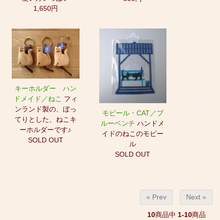
1,650円
キーホルダー ハン
ドメイド／ねこ
フィ
ンランド製の、ぼっ
モビール・CAT／ブ
てりとした、ねこキ
ルーベンチ
ハンドメ
ーホルダーです♪
イドのねこのモビー
SOLD OUT
ル
SOLD OUT
« Prev
Next »
10
商品中
1-10
商品