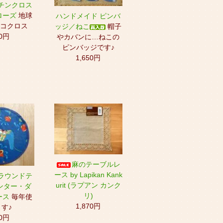
チンクロス
ローズ
地球
ハンドメイド ピンバ
コクロス
ッジ／ねこ
帽子
0円
やカバンに…ねこの
ピンバッジです♪
1,650円
麻のテーブルレ
ース by Lapikan Kank
ラウンドテ
urit (ラプアン カンク
ンター・ダ
リ)
ース
毎年使
1,870円
す♪
0円