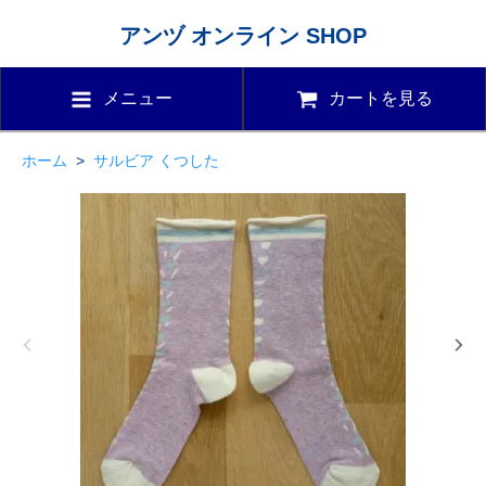
アンヅ オンライン SHOP
メニュー
カートを見る
ホーム
>
サルビア くつした