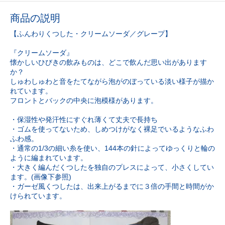
商品の説明
【ふんわりくつした・クリームソーダ／グレープ】
『クリームソーダ』
懐かしいひびきの飲みものは、どこで飲んだ思い出があります
か？
しゅわしゅわと音をたてながら泡がのぼっている淡い様子が描か
れています。
フロントとバックの中央に泡模様があります。
・保湿性や発汗性にすぐれ薄くて丈夫で長持ち
・ゴムを使ってないため、しめつけがなく裸足でいるようなふわ
ふわ感。
・通常の1/3の細い糸を使い、144本の針によってゆっくりと輪の
ように編まれています。
・大きく編んだくつしたを独自のプレスによって、小さくしてい
ます。(画像下参照)
・ガーゼ風くつしたは、出来上がるまでに３倍の手間と時間がか
けられています。