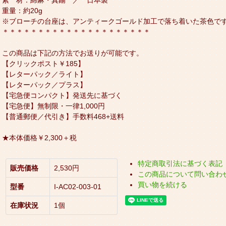
重量：約20g
※ブローチの台座は、アンティークゴールド加工で落ち着いた茶色で
＊＊＊＊＊＊＊＊＊＊＊＊＊＊＊＊＊＊＊＊＊
この商品は下記の方法でお送りが可能です。
【クリックポスト￥185】
【レターパック／ライト】
【レターパック／プラス】
【宅急便コンパクト】発送先に基づく
【宅急便】無制限・一律1,000円
【普通郵便／代引き】手数料468+送料
★本体価格￥2,300＋税
特定商取引法に基づく表記
販売価格
2,530円
この商品について問い合わ
買い物を続ける
型番
I-AC02-003-01
在庫状況
1個