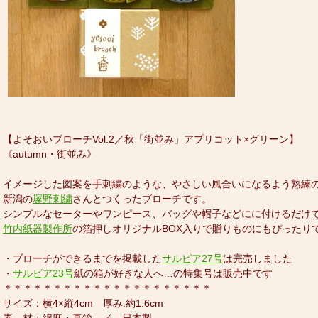
【よそおいブローチVol.2／秋「街並み」アプリコット×グリーン】
《autumn・街並み》
イメージした図案を手刺繍のような、やさしい風合いになるよう熟練
新潟の
塚野刺繍
さんとつくったブローチです。
シンプルなセーターやワンピース、バッグや帽子などにに付けるだけ
竹内紙器製作所
の箔押しオリジナルBOX入りで贈りものにもぴったり
・ブローチができるまでを掲載した
サルビア27号
は完売しました
・
サルビア23号
紙の箱が好きな人へ…の特集号は販売中です
＊＊＊＊＊＊＊＊＊＊＊＊＊＊＊＊＊＊＊＊＊
サイズ：横4×縦4cm 厚み:約1.6cm
素 材：綿麻・真鍮 ／ 日本製