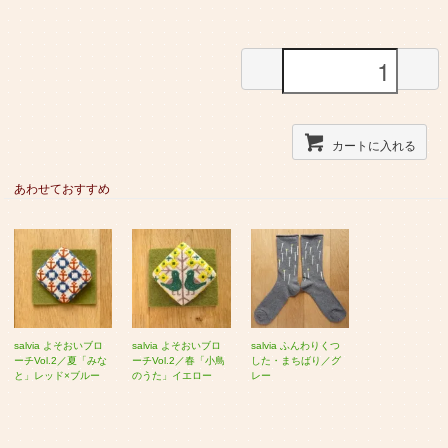
カートに入れる
あわせておすすめ
salvia よそおいブロ
salvia よそおいブロ
salvia ふんわりくつ
ーチVol.2／夏「みな
ーチVol.2／春「小鳥
した・まちばり／グ
と」レッド×ブルー
のうた」イエロー
レー