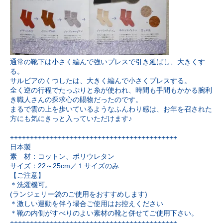
通常の靴下は小さく編んで強いプレスで引き延ばし、大きくす
る。
サルビアのくつしたは、大きく編んで小さくプレスする。
全く逆の行程でたっぷりと糸が使われ、時間も手間もかかる腕利
き職人さんの探求心の賜物だったのです。
まるで雲の上を歩いているようなふんわり感は、お年を召された
方にも気にきっと入っていただけます♪
++++++++++++++++++++++++++++++++++++++++++
日本製
素 材：コットン、ポリウレタン
サイズ：22～25cm／１サイズのみ
【ご注意】
＊洗濯機可。
(ランジェリー袋のご使用をおすすめします)
＊激しい運動を伴う場合ご使用はお控えください
＊靴の内側がすべりのよい素材の靴と併せてご使用下さい。
++++++++++++++++++++++++++++++++++++++++++