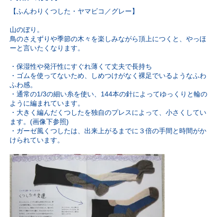
【ふんわりくつした・ヤマビコ／グレー】
山のぼり。
鳥のさえずりや季節の木々を楽しみながら頂上につくと、やっほ
ーと言いたくなります。
・保湿性や発汗性にすぐれ薄くて丈夫で長持ち
・ゴムを使ってないため、しめつけがなく裸足でいるようなふわ
ふわ感。
・通常の1/3の細い糸を使い、144本の針によってゆっくりと輪の
ように編まれています。
・大きく編んだくつしたを独自のプレスによって、小さくしてい
ます。(画像下参照)
・ガーゼ風くつしたは、出来上がるまでに３倍の手間と時間がか
けられています。