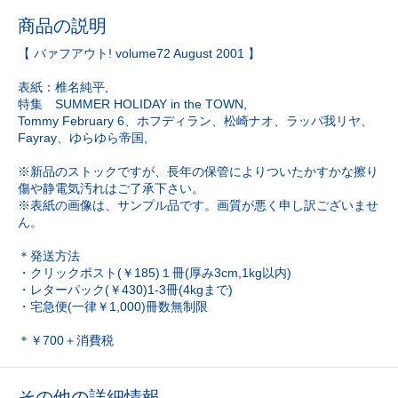
商品の説明
【 バァフアウト! volume72 August 2001 】
表紙：椎名純平,
特集 SUMMER HOLIDAY in the TOWN,
Tommy February 6、ホフディラン、松崎ナオ、ラッパ我リヤ、
Fayray、ゆらゆら帝国,
※新品のストックですが、長年の保管によりついたかすかな擦り
傷や静電気汚れはご了承下さい。
※表紙の画像は、サンプル品です。画質が悪く申し訳ございませ
ん。
＊発送方法
・クリックポスト(￥185)１冊(厚み3cm,1kg以内)
・レターパック(￥430)1-3冊(4kgまで)
・宅急便(一律￥1,000)冊数無制限
＊￥700＋消費税
その他の詳細情報