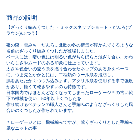
商品の説明
【ざっくり編みくつした ・ミックスネップショート・だんろ(ブ
ラウン)/ふつう】
夜の森・雪みち・だんろ…北欧の冬の情景が浮かんでくるような
名前のざっくり編みくつしたが登場しました。
ベースには、暗い色には明るい色がちらほらと混ざり合い、かわ
いらしさやムードのある印象に仕上っています。
太さや色合いの違う糸を撚り合わせたネップのある糸をベース
に、つま先とかかとには、二種類のウール糸を混紡し、
肌をあたたかくつつみ込みます。アクリル糸を使用する事で強度
があり、軽くて乾きやすいのも特徴です。
日本国内ではほとんどなくなってしまったローゲージ＊の古い靴
下の機械を使い、50年以上くつしたを
作り続けるベテランの職人さんと手編みのようなざっくりした風
合いのくつしたが作られています。
＊ローゲージとは、機械編みですが、荒くざっくりとした手編み
風なニットの事
＋＋＋＋＋＋＋＋＋＋＋＋＋＋＋＋＋＋＋＋＋＋