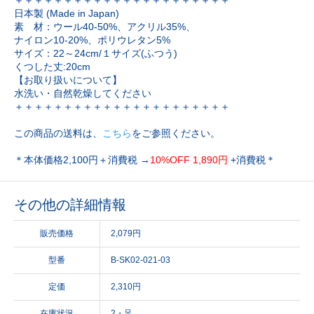
日本製 (Made in Japan)
素 材：ウール40-50%、アクリル35%、
ナイロン10-20%、ポリウレタン5%
サイズ：22～24cm/１サイズ(ふつう)
くつした丈:20cm
【お取り扱いについて】
水洗い・自然乾燥してください
＋＋＋＋＋＋＋＋＋＋＋＋＋＋＋＋＋＋＋＋＋＋
この商品の送料は、
こちら
をご参照ください。
＊本体価格2,100円＋消費税 →
10%OFF 1,890円
+消費税＊
その他の詳細情報
販売価格
2,079円
型番
B-SK02-021-03
定価
2,310円
在庫状況
2・足