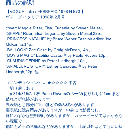
商品の説明
【VOGUE Italia / FEBBRAIO 1998 N.570 】
ヴォーグ イタリア 1998年 2月号
cover: Maggie Rizer, Elsa, Eugenia by Steven Meisel,
“SHAPE” Rizer, Elsa, Eugenia by Steven Meisel,22p.,
“PRINCESS NATALIE” by Bruce Weber,Fashion editor Joe
McKenna,14p.,
“BALLOON” Zoe Gaze by Craig McDean,14p.,
“BOY’S MAGIC” Laetitia Casta,他 by Paolo Rovers,10p.,
“CLAUDIA GERINI” by Peter Lindbergh,10p.,
“AN ALLURE STORY” Esther Cañadas,他 by Peter
Lindbergh,22p.,他
《コンディション》→ ★☆☆☆☆ 中古
・切り戻しあり
p.314/315の１枚 Paolo Roversのページ(切り戻しに1cmほど
破れと折れ跡があります)
裏表紙とじ部分に1cmほどの傷み破れがあります。
裏表紙に読み凹みがありますが、中身には影響なし。
縁にわずかな照明灼けがありますが、カラーページではわからな
い程度です。
他にも若干の角痛みなどがありますが、上記以外はとてもいい状