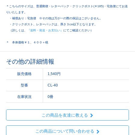
＊こちらのサイズは、普通郵便・レターパック・クリックポスト(￥185)・宅急便にてお送
りいたします。
・補償あり：宅急便 ※その他は万が一の際の保証はございません。
・クリックポスト、レターパックは、厚さ３cm以下となります。
（詳しくは、
『送料・発送・お支払い』
にてご確認ください）
＊ 本体価格￥１、４００＋税
その他の詳細情報
販売価格
1,540円
型番
CL-40
在庫状況
0冊
この商品を友達に教える
この商品について問い合わせる