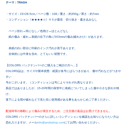
テーマ：TRASH
・サイズ：23×28.5cm／ページ数：108／重さ：約350g／厚さ：約7mm
・コンディション《★★★★☆》※５が最良 切り抜き・書き込みなし
ページ折れ→特になし／色焼け→ほとんどなし
紙の傷み・破れ→表紙の右下の角に5X3mmの傷み(破れかけ）があります。
表紙の白い部分に印刷のインク汚れが若干あります。
全体的には中身を含め、とてもいい状態です。
【COLORS バックナンバーのご購入をご検討の方へ…】
COLORS誌は、サイズや製本状態・紙質が各号にばらつきがあり、傷や汚れなどがつきや
すい
号がございます。（コンディションは号によりそれぞれ異なります）
新品ではありましたが、15-20年間の保管中に表紙についてしまった傷や小さな折れや焼
け、
落下による我や破れなどで見た目に使用感がある事をあらかじめご了承ください。
配送時等の移動により傷みが発生するため、ご注文後の返品はお受けできません。
COLORS バックナンバーのさらに詳しいコンディションを確認をお知りになりたい方は
恐れ入りますが、メール
info@andsshop.com
にてお問い合わせください。