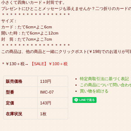
小さくて四角いカード＋封筒です。
プレゼントにひとことメッセージも添えませんか？二つ折りのカード
＊＊＊＊＊＊＊＊＊＊＊＊＊＊＊＊＊
サイズ：
カード：たて6cm×よこ6cm
開いた時：たて6cm×よこ12cm
封 筒：たて7cm×よこ7cm
＊＊＊＊＊＊＊＊＊＊＊＊＊＊＊＊＊
この商品は、他の商品と一緒にクリックポスト(￥198)でのお送りが可
＊￥130＋税→
【SALE】￥100＋税
特定商取引法に基づく表記
販売価格
110円
この商品について問い合わ
買い物を続ける
型番
IMC-07
定価
143円
在庫状況
1枚