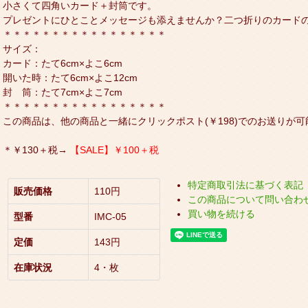
小さくて四角いカード＋封筒です。
プレゼントにひとことメッセージも添えませんか？二つ折りのカード
＊＊＊＊＊＊＊＊＊＊＊＊＊＊＊＊＊
サイズ：
カード：たて6cm×よこ6cm
開いた時：たて6cm×よこ12cm
封 筒：たて7cm×よこ7cm
＊＊＊＊＊＊＊＊＊＊＊＊＊＊＊＊＊
この商品は、他の商品と一緒にクリックポスト(￥198)でのお送りが可
＊￥130＋税→
【SALE】￥100＋税
特定商取引法に基づく表記
販売価格
110円
この商品について問い合わ
買い物を続ける
型番
IMC-05
定価
143円
在庫状況
4・枚