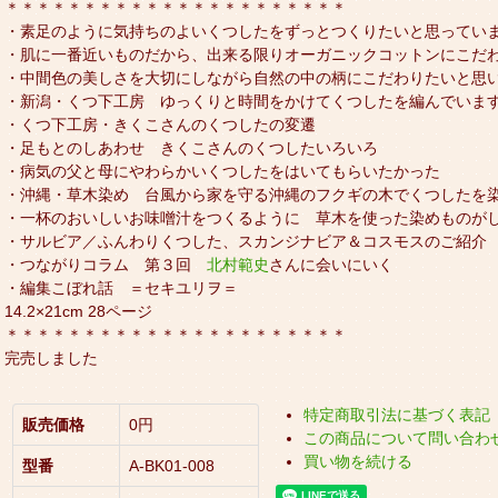
＊＊＊＊＊＊＊＊＊＊＊＊＊＊＊＊＊＊＊＊＊＊
・素足のように気持ちのよいくつしたをずっとつくりたいと思ってい
・肌に一番近いものだから、出来る限りオーガニックコットンにこだ
・中間色の美しさを大切にしながら自然の中の柄にこだわりたいと思
・新潟・くつ下工房 ゆっくりと時間をかけてくつしたを編んでいます
・くつ下工房・きくこさんのくつしたの変遷
・足もとのしあわせ きくこさんのくつしたいろいろ
・病気の父と母にやわらかいくつしたをはいてもらいたかった
・沖縄・草木染め 台風から家を守る沖縄のフクギの木でくつしたを
・一杯のおいしいお味噌汁をつくるように 草木を使った染めものが
・サルビア／ふんわりくつした、スカンジナビア＆コスモスのご紹介
・つながりコラム 第３回
北村範史
さんに会いにいく
・編集こぼれ話 ＝セキユリヲ＝
14.2×21cm 28ページ
＊＊＊＊＊＊＊＊＊＊＊＊＊＊＊＊＊＊＊＊＊＊
完売しました
特定商取引法に基づく表記
販売価格
0円
この商品について問い合わ
買い物を続ける
型番
A-BK01-008