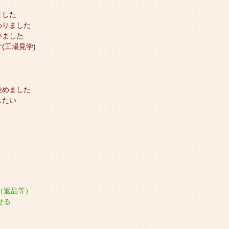
ました
わりました
いました
(工場見学)
染めました
したい
（返品等）
せる