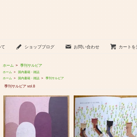
いて
ショップブログ
お問い合わせ
カートを
ホーム
>
季刊サルビア
ホーム
>
国内書籍・雑誌
ホーム
>
国内書籍・雑誌
>
季刊サルビア
季刊サルビア vol.8