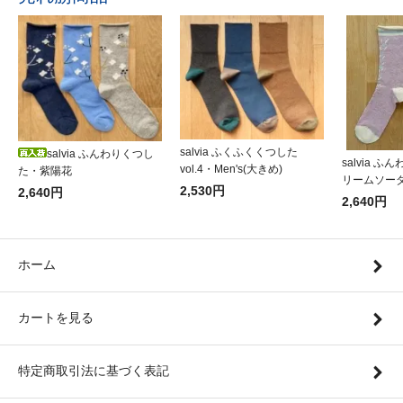
salvia ふくふくくつした
salvia ふんわりくつし
salvia 
vol.4・Men's(大きめ)
た・紫陽花
リームソー
2,530円
2,640円
2,640円
ホーム
カートを見る
特定商取引法に基づく表記