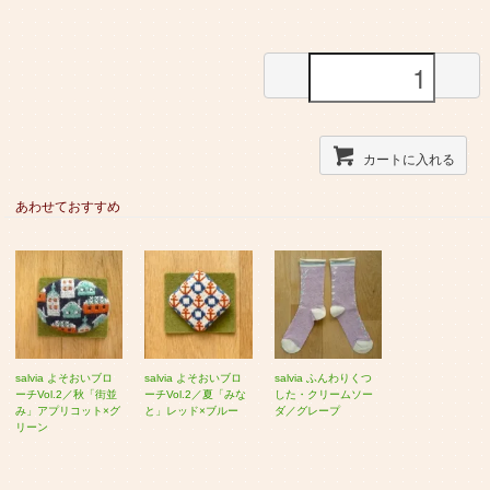
カートに入れる
あわせておすすめ
salvia よそおいブロ
salvia よそおいブロ
salvia ふんわりくつ
ーチVol.2／秋「街並
ーチVol.2／夏「みな
した・クリームソー
み」アプリコット×グ
と」レッド×ブルー
ダ／グレープ
リーン