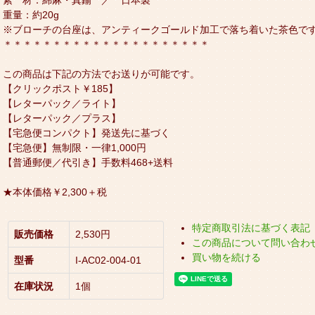
重量：約20g
※ブローチの台座は、アンティークゴールド加工で落ち着いた茶色で
＊＊＊＊＊＊＊＊＊＊＊＊＊＊＊＊＊＊＊＊＊
この商品は下記の方法でお送りが可能です。
【クリックポスト￥185】
【レターパック／ライト】
【レターパック／プラス】
【宅急便コンパクト】発送先に基づく
【宅急便】無制限・一律1,000円
【普通郵便／代引き】手数料468+送料
★本体価格￥2,300＋税
特定商取引法に基づく表記
販売価格
2,530円
この商品について問い合わ
買い物を続ける
型番
I-AC02-004-01
在庫状況
1個