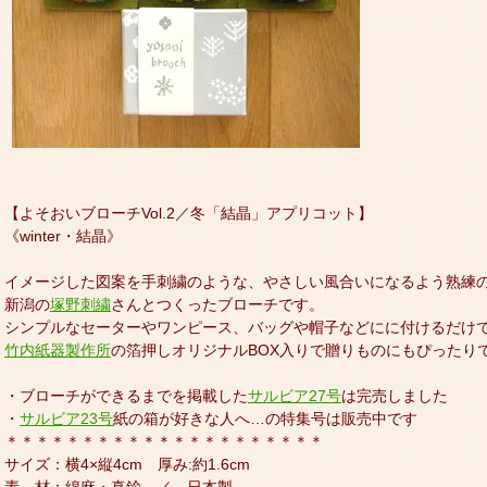
【よそおいブローチVol.2／冬「結晶」アプリコット】
《winter・結晶》
イメージした図案を手刺繍のような、やさしい風合いになるよう熟練
新潟の
塚野刺繍
さんとつくったブローチです。
シンプルなセーターやワンピース、バッグや帽子などにに付けるだけ
竹内紙器製作所
の箔押しオリジナルBOX入りで贈りものにもぴったり
・ブローチができるまでを掲載した
サルビア27号
は完売しました
・
サルビア23号
紙の箱が好きな人へ…の特集号は販売中です
＊＊＊＊＊＊＊＊＊＊＊＊＊＊＊＊＊＊＊＊＊
サイズ：横4×縦4cm 厚み:約1.6cm
素 材：綿麻・真鍮 ／ 日本製