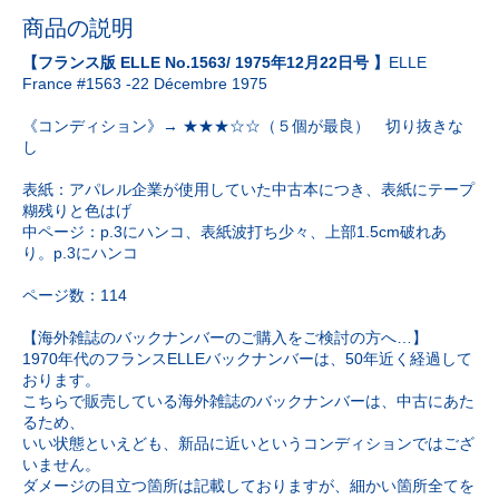
商品の説明
【フランス版 ELLE No.1563/ 1975年12月22日号 】
ELLE
France #1563 -22 Décembre 1975
《コンディション》→ ★★★☆☆（５個が最良） 切り抜きな
し
表紙：アパレル企業が使用していた中古本につき、表紙にテープ
糊残りと色はげ
中ページ：p.3にハンコ、表紙波打ち少々、上部1.5cm破れあ
り。p.3にハンコ
ページ数：114
【海外雑誌のバックナンバーのご購入をご検討の方へ…】
1970年代のフランスELLEバックナンバーは、50年近く経過して
おります。
こちらで販売している海外雑誌のバックナンバーは、中古にあた
るため、
いい状態といえども、新品に近いというコンディションではござ
いません。
ダメージの目立つ箇所は記載しておりますが、細かい箇所全てを