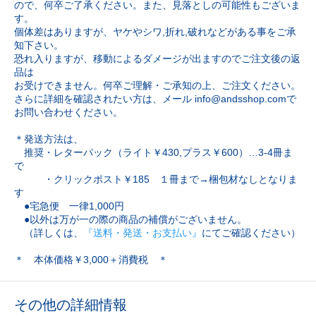
ので、何卒ご了承ください。また、見落としの可能性もございま
す。
個体差はありますが、ヤケやシワ,折れ,破れなどがある事をご承
知下さい。
恐れ入りますが、移動によるダメージが出ますのでご注文後の返
品は
お受けできません。何卒ご理解・ご承知の上、ご注文ください。
さらに詳細を確認されたい方は、メール info@andsshop.comで
お問い合わせください。
＊発送方法は、
推奨・レターパック（ライト￥430,プラス￥600）…3-4冊ま
で
・クリックポスト￥185 １冊まで→梱包材なしとなりま
す
●宅急便 一律1,000円
●以外は万が一の際の商品の補償がございません。
（詳しくは、
『送料・発送・お支払い』
にてご確認ください）
＊ 本体価格￥3,000＋消費税 ＊
その他の詳細情報